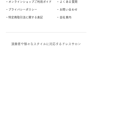
・オンラインショップご利用ガイド
・よくある質問
・プライバシーポリシー
・お問い合わせ
・特定商取引法に関する表記
・会社案内
演奏者や様々なスタイルに対応するドレスサロン
平日 Open 11:00 〜 Close 17:00
土曜 Open 10:00 〜 Close 16:00
定休日：水曜・日曜・祝日
阪急宝塚線「庄内」駅から徒歩2分
〒561-0832 大阪府豊中市庄内西町2-21-18 2F
map＞
（雑貨屋ONE-NESSの入り口向かって右手に玄関がありますので