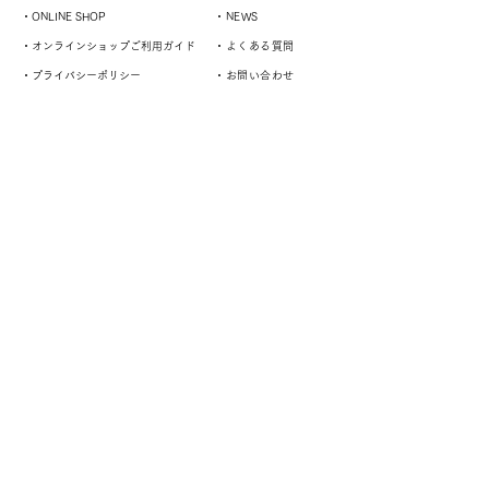
・ONLINE SHOP
・NEWS
・オンラインショップご利用ガイド
・よくある質問
・プライバシーポリシー
・お問い合わせ
・特定商取引法に関する表記
・会社案内
演奏者や様々なスタイルに対応するドレスサロン
平日 Open 11:00 〜 Close 17:00
土曜 Open 10:00 〜 Close 16:00
定休日：水曜・日曜・祝日
阪急宝塚線「庄内」駅から徒歩2分