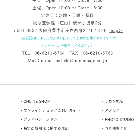
平日 Open 11:00 〜 Close 17:00
土曜 Open 10:00 〜 Close 16:00
定休日：水曜・日曜・祝日
阪急宝塚線「庄内」駅から徒歩2分
〒561-0832 大阪府豊中市庄内西町2-21-18 2F
map＞
（雑貨屋ONE-NESSの入り口向かって右手に玄関がありますので
インターホンを鳴らしてください）
TEL：
06-6210-6764
FAX：06-6210-6763
Mail：
dress-laetoile@onenessjp.co.jp
・ONLINE SHOP
・サロン概要
・オンラインショップご利用ガイド
・アクセス
・プライバシーポリシー
・PHOTO STUDIO
・特定商取引法に関する表記
・写真撮影予約