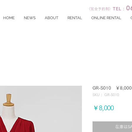
0
TEL：
〈完全予約制〉
HOME
NEWS
ABOUT
RENTAL
ONLINE RENTAL
GR-S010 ￥8,000
SKU： GR-S010
価
￥8,000
格
在庫はS