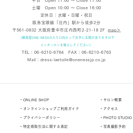
平日 Open 11:00 〜 Close 17:00
土曜 Open 10:00 〜 Close 16:00
定休日：水曜・日曜・祝日
阪急宝塚線「庄内」駅から徒歩2分
〒561-0832 大阪府豊中市庄内西町2-21-18 2F
map＞
（雑貨屋ONE-NESSの入り口向かって右手に玄関がありますので
インターホンを鳴らしてください）
TEL：
06-6210-6764
FAX：06-6210-6763
Mail：
dress-laetoile@onenessjp.co.jp
・ONLINE SHOP
・サロン概要
・オンラインショップご利用ガイド
・アクセス
・プライバシーポリシー
・PHOTO STUDIO
・特定商取引法に関する表記
・写真撮影予約