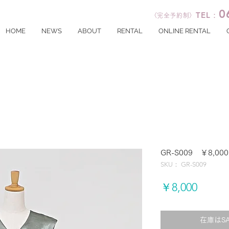
0
TEL：
〈完全予約制〉
HOME
NEWS
ABOUT
RENTAL
ONLINE RENTAL
GR-S009 ￥8,000
SKU： GR-S009
価
￥8,000
格
在庫はS