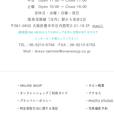
平日 Open 11:00 〜 Close 17:00
土曜 Open 10:00 〜 Close 16:00
定休日：水曜・日曜・祝日
阪急宝塚線「庄内」駅から徒歩2分
〒561-0832 大阪府豊中市庄内西町2-21-18 2F
map＞
（雑貨屋ONE-NESSの入り口向かって右手に玄関がありますので
インターホンを鳴らしてください）
TEL：
06-6210-6764
FAX：06-6210-6763
Mail：
dress-laetoile@onenessjp.co.jp
・ONLINE SHOP
・サロン概要
・オンラインショップご利用ガイド
・アクセス
・プライバシーポリシー
・PHOTO STUDIO
・特定商取引法に関する表記
・写真撮影予約