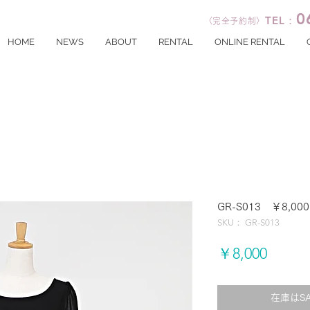
0
TEL：
〈完全予約制〉
HOME
NEWS
ABOUT
RENTAL
ONLINE RENTAL
GR-S013 ￥8,000
SKU： GR-S013
価
￥8,000
格
在庫はS