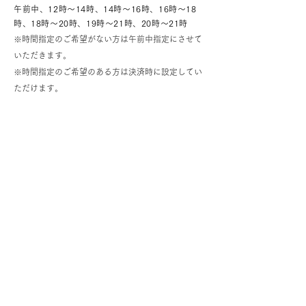
午前中、12時～14時、14時～16時、16時～18
時、18時～20時、19時～21時、20時～21時
※時間指定のご希望がない方は午前中指定にさせて
いただきます。
※時間指定のご希望のある方は決済時に設定してい
ただけます。
レンタル延滞料
商品の返却が遅延している場合、配送状況（お問
い合わせ番号）から追跡し、返却期日までに返却
配送されているかを確認後、こちらからご連絡致
します。
返却期日を過ぎても配送の確認が取れない場合
一日延滞につき＋¥1,500（税別）