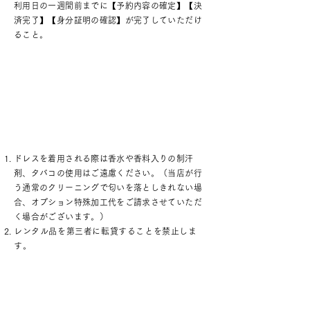
利用日の一週間前までに【予約内容の確定】【決
済完了】【身分証明の確認】が完了していただけ
ること。
注意事項
ドレスを着用される際は香水や香料入りの制汗
剤、タバコの使用はご遠慮ください。（当店が行
う通常のクリーニングで匂いを落としきれない場
合、オプション特殊加工代をご請求させていただ
く場合がございます。）
レンタル品を第三者に転貸することを禁止しま
す。