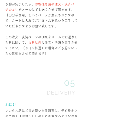
予約が完了したら、
お客様専用の注文・決済ペー
ジのURL
をメールにてお送りさせて頂きます。
「〇〇様専用」というページが表示されますの
で、カートに入れてご注文・お支払いを完了して
いただきますようお願い致します。
この注文・決済ページのURLをメールでお送りし
た日は除いて、
３日以内
に注文・決済を完了させ
て下さい。（３日を経過した場合はご予約をいっ
たん無効とさせて頂きます）
05
DELIVERY
お届け
レンタル品はご指定頂いた住所宛に、予め設定さ
せて頂く「お渡し日」の日に到着するよう配送さ