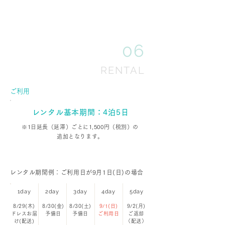
06
RENTAL
ご利用
レンタル基本期間：4泊5日
※1日延長（延滞）ごとに1,500円（税別）の
追加となります。
レンタル期間例：ご利用日が9月1日(日)の場合
1day
2day
3day
4day
5day
8/29(木)
8/30(金)
8/30(土)
9/1(日)
9/2(月)
ドレスお届
予備日
予備日
ご利用日
ご返却
け
(配送)
（配送）